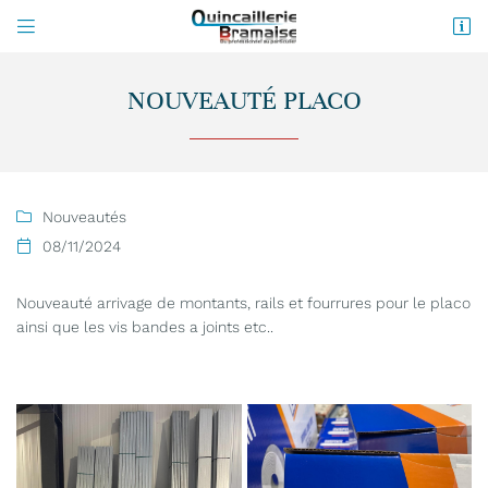


3 ter avenue de la Piège
11150 Bram
NOUVEAUTÉ PLACO
04 68 78 40 06
Nouveautés

08/11/2024

Nouveauté arrivage de montants, rails et fourrures pour le placo
ainsi que les vis bandes a joints etc..
Adresse email de réception

Recopier le code ci-contre

Rafraîchir le captcha
