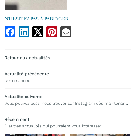
UNE QUESTIO
N'HÉSITEZ PAS À PARTAGER !
ACCUEIL
04 68 78 40 0
OS ACTIVITÉS
Retour aux actualités
LERIE PHOTOS
Actualité précédente
AVIS
RESTEZ INFO
bonne annee
ACTUALITÉS
INSCRIPTION NEWS
Actualité suivante
Vous pouvez aussi nous trouver sur Instagram dès maintenant.
CONTACT
REJOIGNEZ-NO
Récemment
D'autres actualités qui pourraient vous intéresser