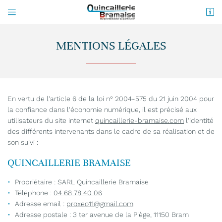


3 ter avenue de la Piège
11150 Bram
MENTIONS LÉGALES
04 68 78 40 06
En vertu de l'article 6 de la loi n° 2004-575 du 21 juin 2004 pour
la confiance dans l'économie numérique, il est précisé aux
utilisateurs du site internet
quincaillerie-bramaise.com
l'identité
des différents intervenants dans le cadre de sa réalisation et de
son suivi :
Adresse email de réception

QUINCAILLERIE BRAMAISE
Propriétaire : SARL Quincaillerie Bramaise
Recopier le code ci-contre

Téléphone :
04 68 78 40 06
Rafraîchir le captcha

Adresse email :
Adresse postale : 3 ter avenue de la Piège, 11150 Bram