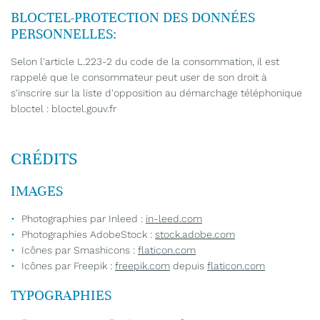
BLOCTEL-PROTECTION DES DONNÉES
PERSONNELLES:
Selon l'article L.223-2 du code de la consommation, il est
rappelé que le consommateur peut user de son droit à
s'inscrire sur la liste d'opposition au démarchage téléphonique
UNE QUESTIO
bloctel : bloctel.gouv.fr
CRÉDITS
ACCUEIL
04 68 78 40 0
IMAGES
OS ACTIVITÉS
Photographies par Inleed :
in-leed.com
LERIE PHOTOS
Photographies AdobeStock :
stock.adobe.com
Icônes par Smashicons :
flaticon.com
AVIS
RESTEZ INFO
Icônes par Freepik :
freepik.com
depuis
flaticon.com
TYPOGRAPHIES
ACTUALITÉS
INSCRIPTION NEWS