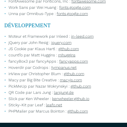
FontAwesome par Fonticons, Inc :
fontawesome.com
CONTACT
Work Sans par Wei Huang :
fonts.google.com
Unna par Omnibus-Type :
fonts.google.com
REJOIGNEZ-NO
DÉVELOPPEMENT
Moteur et Framework par Inleed :
in-leed.com
jQuery par John Resig :
jquery.com
JS Cookie par Klaus Hartl :
github.com
countTo par Matt Huggins :
mhuggins
fancyBox3 par fancyApps :
fancyapps.com
Hoverdir par Codrops :
tympanus.net
inView par Christopher Blum :
github.com
Macy par Big Bite Creative :
macyjs.com
PickMeUp par Nazar Mokrynskyi :
github.com
QR Code par Lars Jung :
larsjung.de
Slick par Ken Wheeler :
kenwheeler.github.io
Sticky-Kit par Leaf :
leafo.net
PHPMailer par Marcus Bointon :
github.com