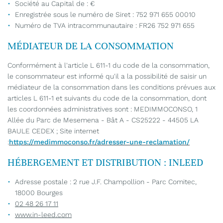
Société au Capital de : €
Enregistrée sous le numéro de Siret : 752 971 655 00010
Numéro de TVA intracommunautaire : FR26 752 971 655
MÉDIATEUR DE LA CONSOMMATION
En cochant cette case, vous consentez à recevoir nos propositions
commerciales à l'adresse email indiqué ci-dessus. Vous pouvez vous
désinscrire à tout moment en utilisant
le formulaire de désinscription
.
Conformément à l'article L 611-1 du code de la consommation,
le consommateur est informé qu'il a la possibilité de saisir un
INSCRIPTION
médiateur de la consommation dans les conditions prévues aux
articles L 611-1 et suivants du code de la consommation, dont
les coordonnées administratives sont : MEDIMMOCONSO, 1
Allée du Parc de Mesemena - Bât A - CS25222 - 44505 LA
BAULE CEDEX ; Site internet
:
https://medimmoconso.fr/adresser-une-reclamation/
HÉBERGEMENT ET DISTRIBUTION : INLEED
Adresse postale : 2 rue J.F. Champollion - Parc Comitec,
18000 Bourges
02 48 26 17 11
www.in-leed.com